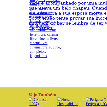
onde é acompanhado por uma mul
que usava um belo chapéu. Quando
ele encontra a sua esposa morta e
Scott então tenta provar sua inoc
ninguém do bar se lembra de ter v
de chapéu.
Veja Também:
Perigosa (193