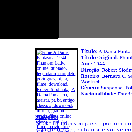
Título:
A Dama Fanta
Título Original:
Phan
Ano:
1944
Direção:
Robert Siod
Roteiro:
Bernard C. S
Woolrich
Gênero:
Suspense, Pol
Nacionalidade:
Estad
Sinopse:
Scott Henderson passa por uma m
casamento, e certa noite vai se c