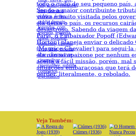
todo o gado de seu pequeno país, 
Sendo a maior contribuinte tributá
viúva é muito visitada pelos gover
ela deixa o país, os recursos cair
desastroso. Sabendo da viagem da
Paris, o Embaixador Popoff (Edwa
Horton) planeja enviar o delicado
(Maurice Chevalier) para segui-la
ela não se apaixone por nenhum es
aceita a fácil missão, porém, mal 
situações embaraçosas que terá d
perder, literalmente, o rebolado.
Veja Também:
Ciúmes (1936)