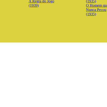
A Regra do Jogo
(1939)
O Homem qu
Nunca Pecou
(1935)