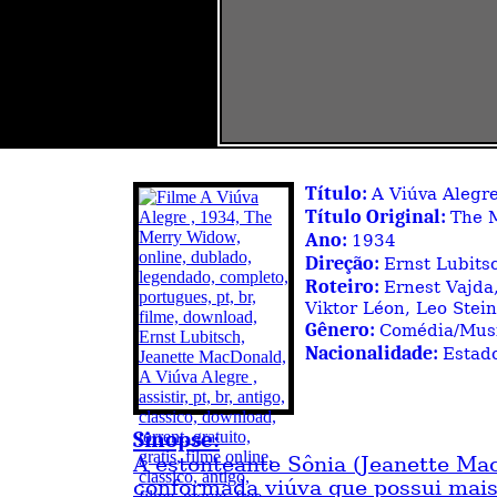
Título:
A Viúva Alegr
Título Original:
The 
Ano:
1934
Direção:
Ernst Lubits
Roteiro:
Ernest Vajda
Viktor Léon, Leo Stein
Gênero:
Comédia/Mus
Nacionalidade:
Estad
Sinopse:
A estonteante Sônia (Jeanette Ma
conformada viúva que possui mai