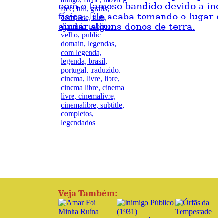
com o famoso bandido devido a in
física. Ele acaba tomando o lugar 
ajudar alguns donos de terra.
Veja Também: