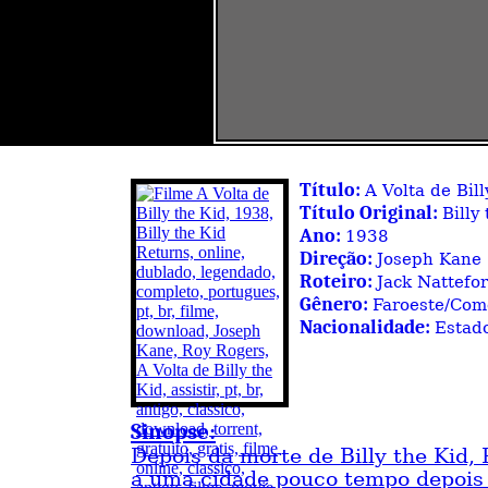
Título:
A Volta de Bill
Título Original:
Billy
Ano:
1938
Direção:
Joseph Kane
Roteiro:
Jack Nattefo
Gênero:
Faroeste/Com
Nacionalidade:
Estad
Sinopse:
Depois da morte de Billy the Kid,
a uma cidade pouco tempo depois 