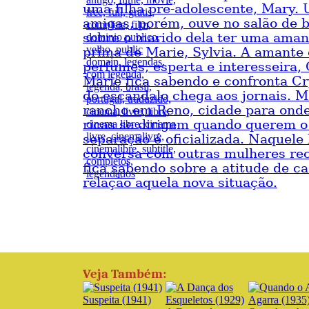
uma filha pré-adolescente, Mary.
amigas, porém, ouve no salão de 
sobre o marido dela ter uma aman
prima de Marie, Sylvia. A amante
perfumes, esperta e interesseira, 
Marie fica sabendo e confronta Cry
do escândalo chega aos jornais. M
rancho em Reno, cidade para ond
ricas se dirigem quando querem o d
separação é oficializada. Naquele 
conversa com outras mulheres re
fica sabendo sobre a atitude de 
relação aquela nova situação.
Veja Também:
Suspeita (1941)