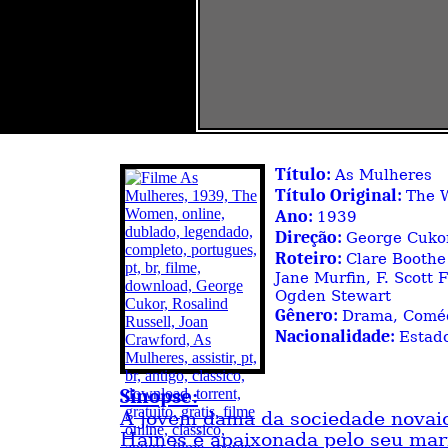
Título:
As Mulheres
Título Original:
The 
Ano:
1939
Direção:
George Cuko
Roteiro:
Clare Boothe
Jane Murfin, F. Scott 
Ogden Stewart
Gênero:
Drama, Comé
Nacionalidade:
Estad
Sinopse:
A jovem dama da sociedade novai
Haines é apaixonada pelo seu mar