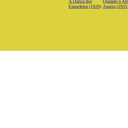
A Dança dos
Quando o Am
Esqueletos (1929)
Agarra (1935