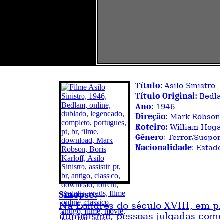
Título:
Asilo Sinistro
Título Original:
Bedl
Ano:
1946
Direção:
Mark Robson
Roteiro:
William Hoga
Gênero:
Terror/Suspe
Nacionalidade:
Estad
Sinopse:
Na Londres do século XVIII, em p
iluminismo, pessoas julgadas com