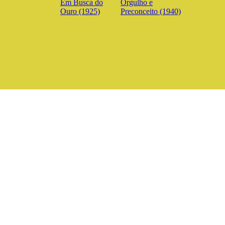
Em Busca do
Orgulho e
Ouro (1925)
Preconceito (1940)