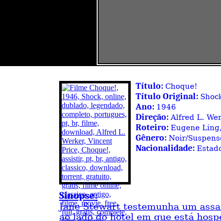
Título:
Choque!
Título Original:
Shoc
Ano:
1946
Direção:
Alfred L. We
Roteiro:
Eugene Ling,
Gênero:
Noir/Suspens
Nacionalidade:
Estad
Sinopse:
Jane Stewart testemunha um assa
ao lado do hotel em que está hosp