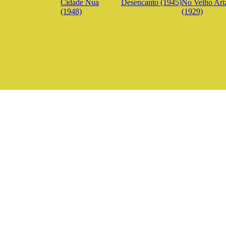
Cidade Nua
Desencanto (1945)
No Velho Ari
(1948)
(1929)