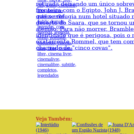
retirada deixando um único sobre
fronteira com o Egipto, John J. Br
que se refugia num hotel situado 
deserto do Saara, que se tornou u
alemão. Para não morrer, Brambl
identidade que é perigosa, pois o
exatamente Rommel, que tem como
chamado de "cinco covas".
Veja Também: