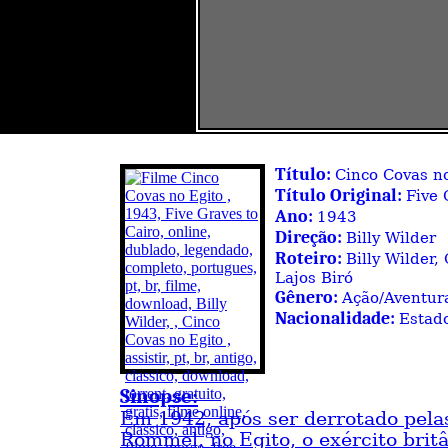
Título:
Cinco Covas n
Título Original:
Five 
Ano:
1943
Direção:
Billy Wilder
Roteiro:
Billy Wilder,
Lajos Biró
Gênero:
Ação/Aventur
Nacionalidade:
Estad
Sinopse:
Em 1942, após ser derrotado pela
Rommel, no Egito, o exército brit