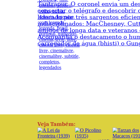
Tantrapur. O coronel envia um de
consertar o telégrafo e descobrir
liderado por três sargentos eficie
indisciplinados: MacChesney, Cutt
amigos de longa data e veteranos 
Acompanha o destacamento o hum
carregador de água (bhisti) o Gun
Veja Também: