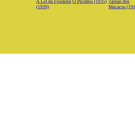
A Lei da Fronteira
O Picolino (1935)
Tarzan dos
(1939)
Macacos (191