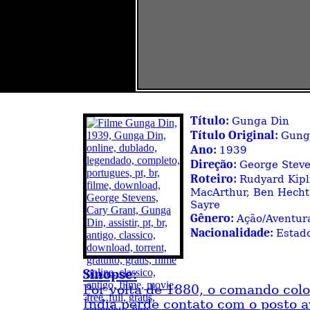
Título:
Gunga Din
Título Original:
Gung
Ano:
1939
Direção:
George Stev
Roteiro:
Rudyard Kipl
MacArthur, Ben Hecht,
Sayre
Gênero:
Ação/Aventur
Nacionalidade:
Estad
Sinopse:
Por volta de 1880, o comando colo
Índia perde contato com o posto 