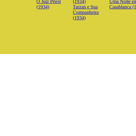
O Juiz Priest
Uma Noite e
(1934)
Tarzan e Sua
Casablanca (
Companheira
(1934)