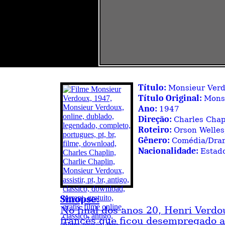
Título:
Monsieur Ver
Título Original:
Mons
Ano:
1947
Direção:
Charles Chap
Roteiro:
Orson Welles
Gênero:
Comédia/Dra
Nacionalidade:
Estad
Sinopse:
No final dos anos 20, Henri Verdo
francês que ficou desempregado a