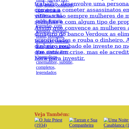
trabalho, desenvolve uma persona
começa a cometer assassinatos em
vítimas são sempre mulheres de m
sozinhas e com algum tipo de pro
Assim que convence as mulheres 
dinheiro do banco Verdoux as elim
propriedades e rouba o dinheiro. 
dinheiro roubado ele investe no m
que está em crise, mas ele acredi
hora para investir.
Veja Também: