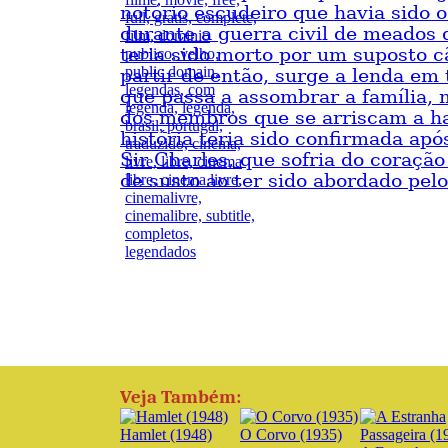
notório escudeiro que havia sido 
durante a guerra civil de meados 
teria sido morto por um suposto c
partir de então, surge a lenda em 
que passa a assombrar a família,
dos membros que se arriscam a hab
história teria sido confirmada apó
Sir Charles, que sofria do coração
de susto ao ter sido abordado pelo
Veja Também:
Hamlet (1948)
O Corvo (1935)