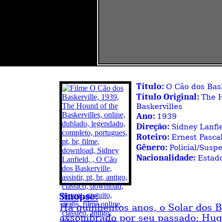
Título:
O Cão dos Bask
Título Original:
The 
Baskervilles
Ano:
1939
Direção:
Sidney Lanfi
Roteiro:
Ernest Pasca
Gênero:
Policial/Susp
Nacionalidade:
Estad
Sinopse:
Há quinhentos anos, o Solar dos B
assombrado por seu passado: Hugo