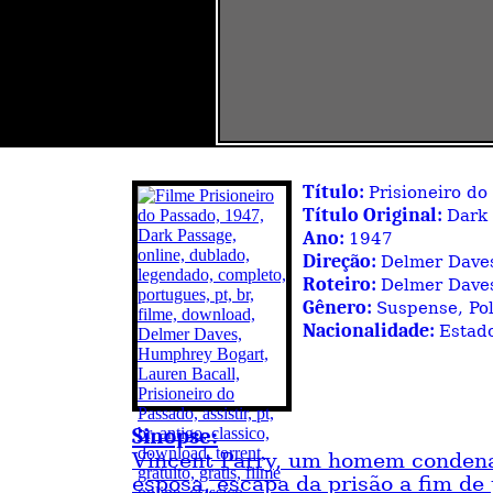
Título:
Prisioneiro do
Título Original:
Dark
Ano:
1947
Direção:
Delmer Dave
Roteiro:
Delmer Daves
Gênero:
Suspense, Pol
Nacionalidade:
Estad
Sinopse:
Vincent Parry, um homem condena
esposa, escapa da prisão a fim de