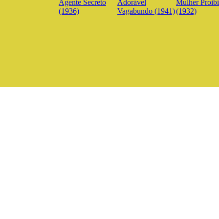
Agente Secreto
Adorável
Mulher Proib
(1936)
Vagabundo (1941)
(1932)