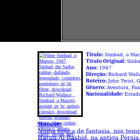
Título:
Simbad, o Mar
Título Original:
Sinba
Ano:
1947
Direção:
Richard Wall
Roteiro:
John Twist, 
Gênero:
Aventura, Fa
Nacionalidade:
Estad
Sinopse:
Numa época de fantasia, nos temp
Harun-Al-Rashid, na antiga Pérsi