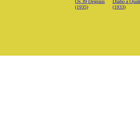
Os 39 Degraus
Diabo a Quat
(1935)
(1933)