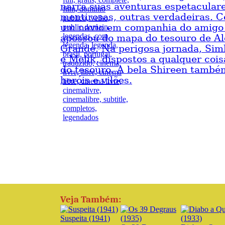
narra suas aventuras espetacular
mentirosas, outras verdadeiras. 
um navio em companhia do amigo
apossou do mapa do tesouro de Al
Grande. Na perigosa jornada, Sim
e Melik, dispostos a qualquer cois
do tesouro. A bela Shireen també
heróis e vilões.
Veja Também:
Suspeita (1941)