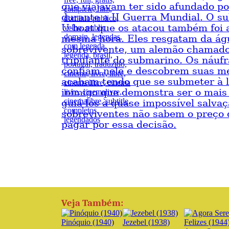
que viajavam ter sido afundado po
durante a II Guerra Mundial. O s
U-boat que os atacou também foi 
mesma hora. Eles resgatam da ág
sobrevivente, um alemão chamado 
tripulante do submarino. Os náufr
confiam nele e descobrem suas m
acabam tendo que se submeter à l
inimigo que demonstra ser o mais
guiá-los à quase impossível salva
sobreviventes não sabem o preço 
pagar por essa decisão.
Veja Também:
Pinóquio (1940)
Jezebel (1938)