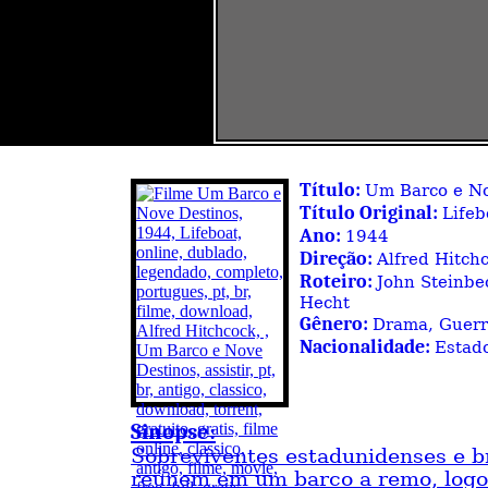
Título:
Um Barco e No
Título Original:
Lifeb
Ano:
1944
Direção:
Alfred Hitch
Roteiro:
John Steinbe
Hecht
Gênero:
Drama, Guer
Nacionalidade:
Estad
Sinopse:
Sobreviventes estadunidenses e br
reúnem em um barco a remo, logo