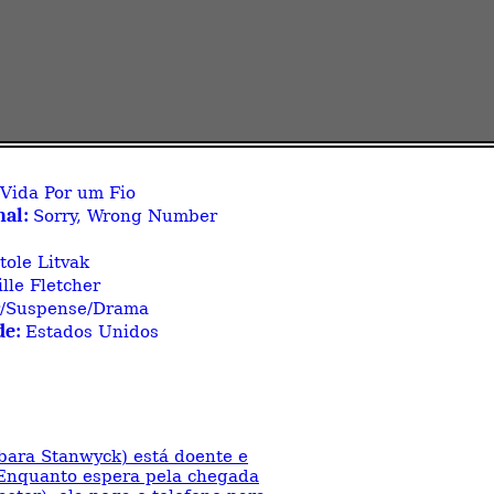
Vida Por um Fio
nal:
Sorry, Wrong Number
tole Litvak
ille Fletcher
r/Suspense/Drama
de:
Estados Unidos
rbara Stanwyck) está doente e
 Enquanto espera pela chegada