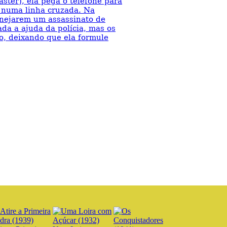
ster), ela pega o telefone para
 numa linha cruzada. Na
anejarem um assassinato de
da a ajuda da polícia, mas os
so, deixando que ela formule