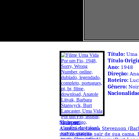
Título:
Uma 
Título Origi
Ano:
1948
Direção:
Ana
Roteiro:
Luc
Gênero:
Noi
Nacionalida
Sinopse:
A solitária Leona Stevenson (Ba
mal consegue sair de sua cama.