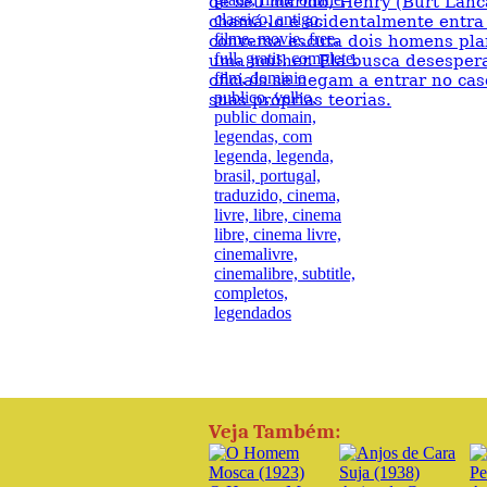
de seu marido, Henry (Burt Lanca
chamá-lo e acidentalmente entra
conversa escuta dois homens pl
uma mulher. Ela busca desespera
oficiais se negam a entrar no ca
suas próprias teorias.
Veja Também: