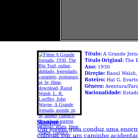
Título:
A Grande Jorn
Título Original:
The B
Ano:
1930
Direção:
Raoul Walsh, 
Roteiro:
Hal G. Evarts
Gênero:
Aventura/Far
Nacionalidade:
Estad
Sinopse:
Um jovem guia conduz uma enorm
colonos por um caminho acidentad