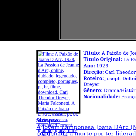
Título:
A Paixão de Jo
Título Original:
La Pa
Ano:
1928
Direção:
Carl Theodor
Roteiro:
Joseph Deltei
Dreyer
Gênero:
Drama/Históri
Nacionalidade:
Franç
Sinopse:
A jovem camponesa Joana DArc (Ma
condenada à morte por ter liderad