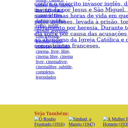
contra o exército invasor inglês, d
inspirada por Jesus e São Miguel.
suas últimas horas de vida em qu
pelos ingleses, levada à prisão, to
julgamento por heresia. Durante 
ela sofre por causa das acusaçõe
ao abandono da Igreja Católica e 
compatriotas franceses.
Veja Também: