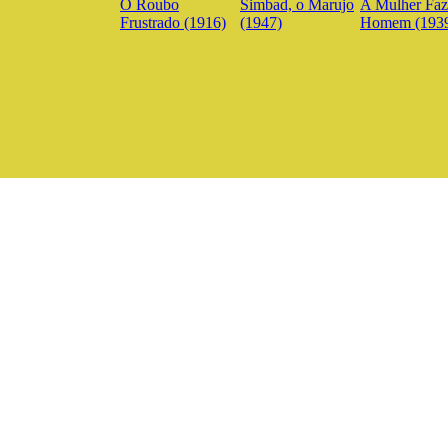
O Roubo
Simbad, o Marujo
A Mulher Faz
Frustrado (1916)
(1947)
Homem (193