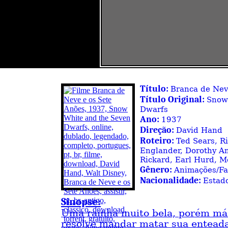
Título:
Branca de Nev
Título Original:
Snow
Dwarfs
Ano:
1937
Direção:
David Hand
Roteiro:
Ted Sears, R
Englander, Dorothy An
Rickard, Earl Hurd, M
Gênero:
Animações/Fa
Nacionalidade:
Estad
Sinopse:
Uma rainha muito bela, porém má 
resolve mandar matar sua entead