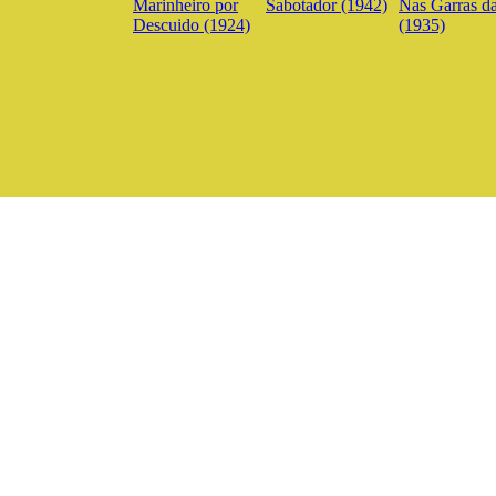
Marinheiro por
Sabotador (1942)
Nas Garras da
Descuido (1924)
(1935)