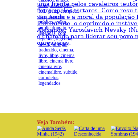
uma frente pelos cavaleiros teutôn
frente pelos tártaros. Como result
saqueada e a moral da população 
Finalmente, o deprimido e instáve
Alexander Yaroslavich Nevsky (Ni
é chamado para liderar seu povo n
opressores.
Veja Também: