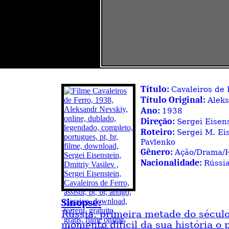
Título:
Cavaleiros de 
Título Original:
Alek
Ano:
1938
Direção:
Sergei Eisens
Roteiro:
Sergei M. Eis
Pavlenko
Gênero:
Ação/Drama/H
Nacionalidade:
Rússi
Sinopse:
Rússia, primeira metade do sécul
momento difícil da sua história o 