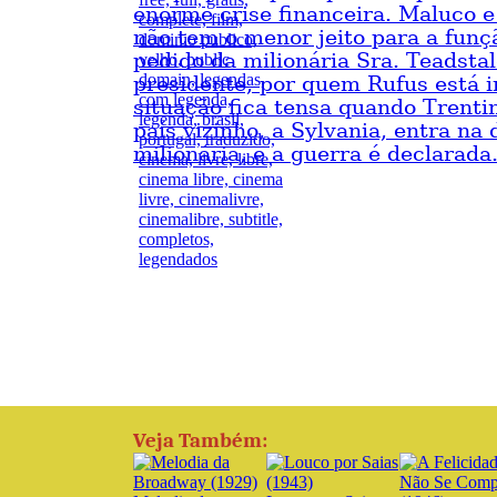
enorme crise financeira. Maluco e
não tem o menor jeito para a funçã
pedido da milionária Sra. Teadstal
presidente, por quem Rufus está i
situação fica tensa quando Trenti
país vizinho, a Sylvania, entra na 
milionária, e a guerra é declarada
Veja Também: