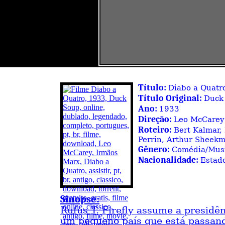
Título:
Diabo a Quatr
Título Original:
Duck
Ano:
1933
Direção:
Leo McCarey
Roteiro:
Bert Kalmar,
Perrin, Arthur Sheek
Gênero:
Comédia/Musi
Nacionalidade:
Estad
Sinopse:
Rufus T. Firefly assume a presidê
um pequeno país que está passan