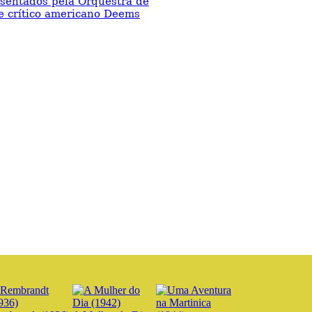
esentados pela Orquestra de
 e crítico americano Deems