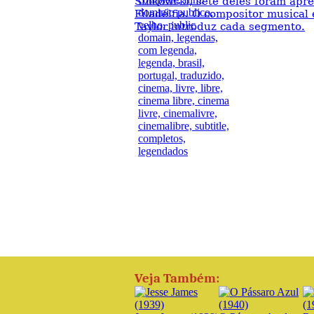
Stokowski, sete deles foram apr
Filadélfia. O compositor musical
Taylor introduz cada segmento.
Veja Também: