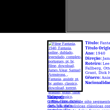
Título:
Fanta
Título Origi
Ano:
1940
Direção:
Jam
Roteiro:
Lee
Fallberg, Ott
Grant, Dick
Gênero:
Anim
Nacionalida
Sinopse:
O filme consiste de oito segme
cada um de músicas clássicas co