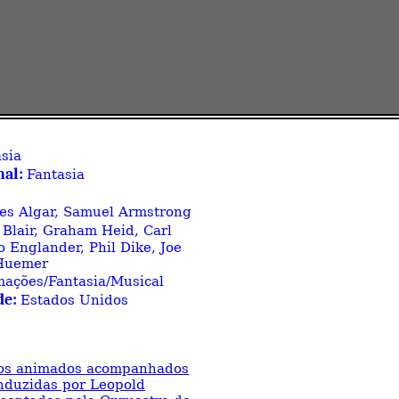
sia
nal:
Fantasia
es Algar, Samuel Armstrong
 Blair, Graham Heid, Carl
o Englander, Phil Dike, Joe
 Huemer
ações/Fantasia/Musical
de:
Estados Unidos
ntos animados acompanhados
nduzidas por Leopold