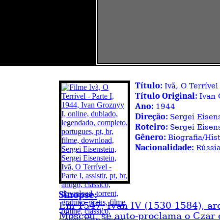
Título:
Ivã, O Terrível 
Título Original:
Ivan 
Ano:
1944
Direção:
Sergei Eisen
Roteiro:
Sergei Eisen
Gênero:
Biografia/His
Nacionalidade:
Rússi
Sinopse:
Em 1547, Ivan IV (1530-1584), ar
Moscou, se auto-proclama o Czar 