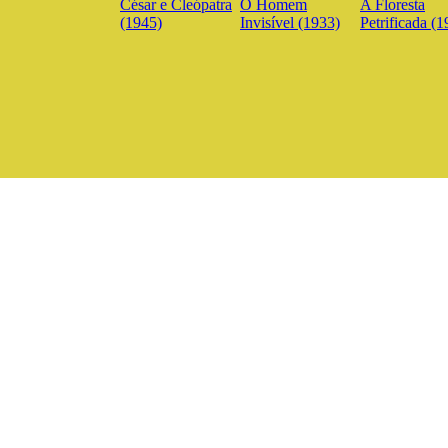
César e Cleópatra
O Homem
A Floresta
(1945)
Invisível (1933)
Petrificada (1