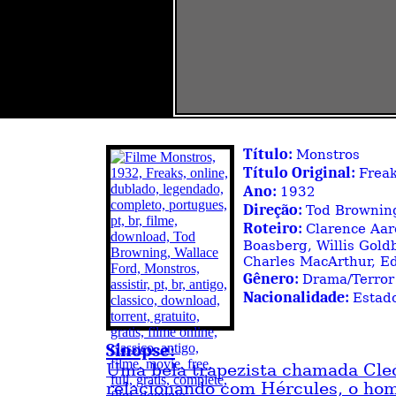
Título:
Monstros
Título Original:
Frea
Ano:
1932
Direção:
Tod Brownin
Roteiro:
Clarence Aar
Boasberg, Willis Gold
Charles MacArthur, Ed
Gênero:
Drama/Terror
Nacionalidade:
Estad
Sinopse:
Uma bela trapezista chamada Cle
relacionando com Hércules, o ho