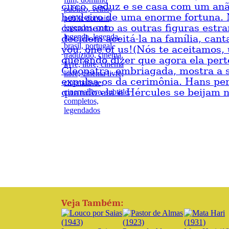
circo, seduz e se casa com um a
herdeiro de uma enorme fortuna.
casamento as outras figuras estra
decidem aceitá-la na família, can
you, one of us!(Nós te aceitamos,
querendo dizer que agora ela pert
Cleopatra, embriagada, mostra a 
expulsa-os da cerimônia. Hans pe
quando ela e Hércules se beijam n
Veja Também: