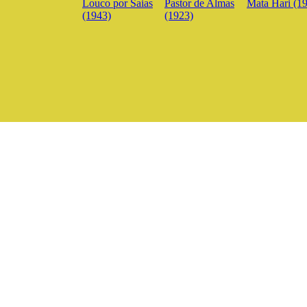
Louco por Saias
Pastor de Almas
Mata Hari (1
(1943)
(1923)