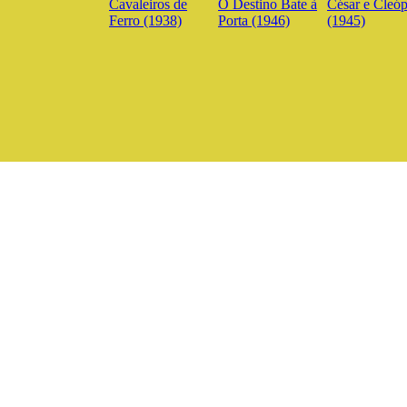
Cavaleiros de
O Destino Bate à
César e Cleóp
Ferro (1938)
Porta (1946)
(1945)