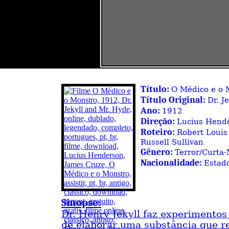
Título:
O Médico e o 
Título Original:
Dr. J
Ano:
1912
Direção:
Lucius Hend
Roteiro:
Robert Louis
Russell Sullivan
Gênero:
Terror/Curta
Nacionalidade:
Estad
Sinopse:
Dr. Henry Jekyll faz experimentos
de elaborar uma substância que re