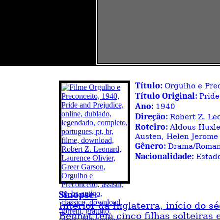
Título:
Orgulho e Pre
Título Original:
Pride
Ano:
1940
Direção:
Robert Z. Le
Roteiro:
Aldous Huxle
Austen, Helen Jerome
Gênero:
Drama/Roma
Nacionalidade:
Estad
Sinopse:
Interior da Inglaterra, início do s
Bennet têm cinco filhas solteiras 