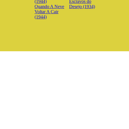
Escravos do
Quando A Neve
Desejo (1934)
Voltar A Cair
(1944)