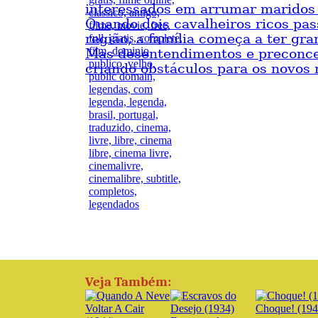
interessados em arrumar maridos 
Quando dois cavalheiros ricos pa
região, a família começa a ter gra
Mas desentendimentos e preconc
criando obstáculos para os novos
Veja Também:
Choque! (194