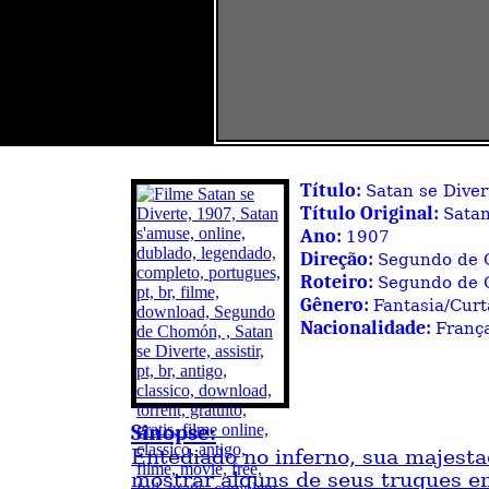
Título:
Satan se Diver
Título Original:
Sata
Ano:
1907
Direção:
Segundo de
Roteiro:
Segundo de
Gênero:
Fantasia/Cur
Nacionalidade:
Franç
Sinopse:
Entediado no inferno, sua majest
mostrar alguns de seus truques e