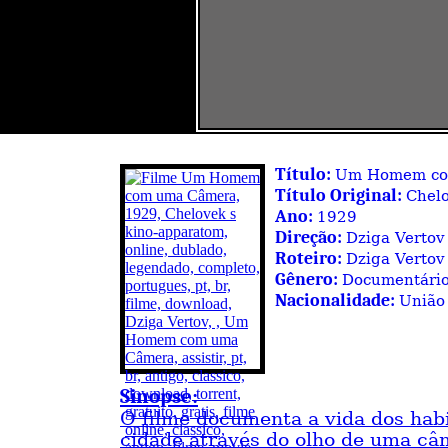
Título:
Um Homem co
Título Original:
Chelo
Ano:
1929
Direção:
Dziga Vertov
Roteiro:
Dziga Vertov
Gênero:
Documentári
Nacionalidade:
União 
Sinopse:
O filme documenta a vida dos hab
cidade através do olho de uma câ