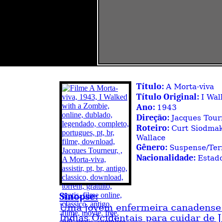
Título:
A Morta-viva
Título Original:
I Wal
Ano:
1943
Direção:
Jacques Tour
Roteiro:
Curt Siodmak
Wallace
Gênero:
Suspense/Ter
Nacionalidade:
Estad
Sinopse:
Uma jovem enfermeira canadense 
Índias Ocidentais para cuidar de J