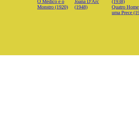
O Médico e o
Joana D'Arc
Monstro (1920)
(1948)
Quatro Home
uma Prece (1