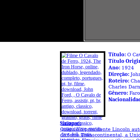
Título:
O Cav
Título Origi
Ano:
1924
Direção:
Joh
Roteiro:
Cha
Charles Dar
Gênero:
Faro
Nacionalida
Sinopse:
Quando o presidente Lincoln aut
de ferro Transcontinental, a Unio