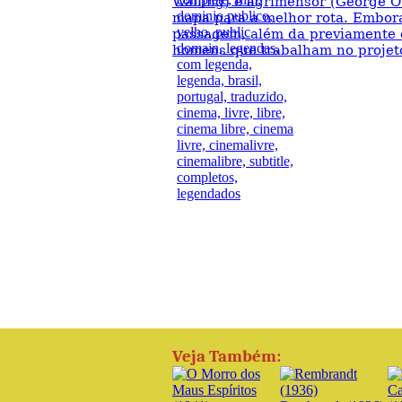
Walling) e agrimensor (George O
mapa para a melhor rota. Embor
passagem, além da previamente 
homens que trabalham no projeto
Veja Também: