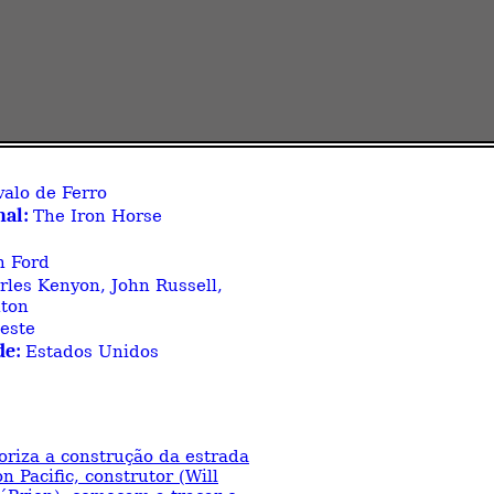
alo de Ferro
nal:
The Iron Horse
n Ford
rles Kenyon, John Russell,
nton
este
de:
Estados Unidos
oriza a construção da estrada
n Pacific, construtor (Will