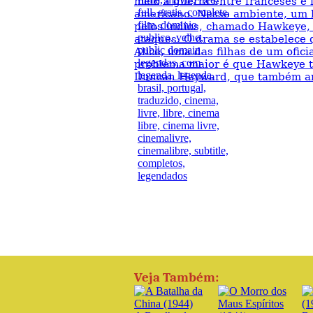
meio à guerra entre franceses e 
americano. Nesse ambiente, um 
pelos índios, chamado Hawkeye, 
ataques. O drama se estabelece 
Alice, uma das filhas de um ofici
problema maior é que Hawkeye te
Duncan Heyward, que também am
Veja Também: