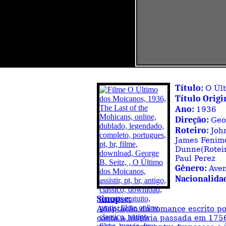
Título:
O Úl
Título Origi
Ano:
1936
Direção:
Geo
Roteiro:
Joh
James Fenim
Dunne(Roteir
Paul Perez
Gênero:
Ave
Nacionalida
Sinopse:
Adaptação do romance escrito p
conta a história passada em 1756