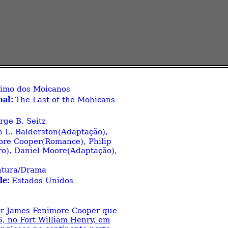
timo dos Moicanos
nal:
The Last of the Mohicans
rge B. Seitz
n L. Balderston(Adaptação),
ore Cooper(Romance), Philip
o), Daniel Moore(Adaptação),
ntura/Drama
de:
Estados Unidos
or James Fenimore Cooper que
, no Fort William Henry, em