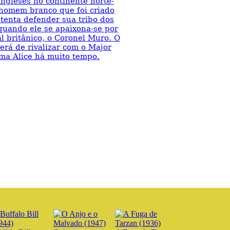
ingleses no continente norte-
homem branco que foi criado
tenta defender sua tribo dos
quando ele se apaixona-se por
al britânico, o Coronel Muro. O
rá de rivalizar com o Major
a Alice há muito tempo.