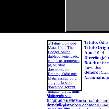
Título:
Ódio
Título Origi
Ano:
1944
Direção:
Joh
Roteiro:
Bar
Lowndes
Gênero:
Crim
Nacionalida
Sinopse:
Inspirado na história real do seri
homem misterioso chamado Slade