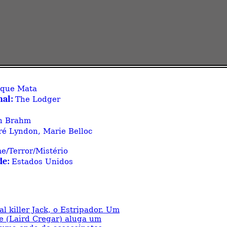
 que Mata
nal:
The Lodger
n Brahm
ré Lyndon, Marie Belloc
e/Terror/Mistério
de:
Estados Unidos
al killer Jack, o Estripador. Um
 (Laird Cregar) aluga um