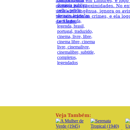
apartamento em Londres, e logo
começa nas proximidades. No ent
uma atriz ingênua, ignora os av
ter cometido os crimes, e ela log
de Slade.
Veja Também: