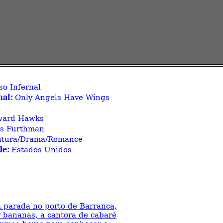
so Infernal
nal:
Only Angels Have Wings
ard Hawks
es Furthman
ntura/Drama/Romance
de:
Estados Unidos
 parada no porto de Barranca,
r bananas, a cantora de cabaré