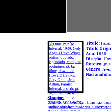
Título:
Paraí
Título Origi
Ano:
1939
Direção:
How
Roteiro:
Jul
Gênero:
Ave
Nacionalida
Sinopse:
Quando o navio San Luis faz uma
para entregar malotes e carrega