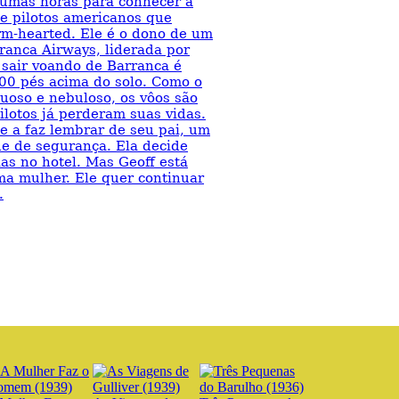
gumas horas para conhecer a
e pilotos americanos que
m-hearted. Ele é o dono de um
ranca Airways, liderada por
 sair voando de Barranca é
00 pés acima do solo. Como o
uoso e nebuloso, os vôos são
ilotos já perderam suas vidas.
e a faz lembrar de seu pai, um
de de segurança. Ela decide
ias no hotel. Mas Geoff está
a mulher. Ele quer continuar
.