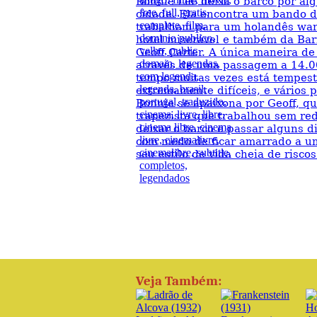
Bonnie Lee deixa o barco por al
cidade. Ela encontra um bando d
trabalham para um holandês war
hotel miserável e também da Bar
Geoff Carter. A única maneira de
através de uma passagem a 14.0
tempo muitas vezes está tempest
extremamente difíceis, e vários p
Bonnie se apaixona por Geoff, qu
trapezista que trabalhou sem re
deixar o barco e passar alguns d
com medo de ficar amarrado a um
seu estilo de vida cheia de riscos
Veja Também: