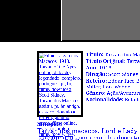
Título:
Tarzan dos Ma
Título Original:
Tarza
Ano:
1918
Direção:
Scott Sidney
Roteiro:
Edgar Rice B
Miller, Lois Weber
Gênero:
Ação/Aventur
Nacionalidade:
Estad
Sinopse:
Tarzan dos macacos. Lord e Lady
abandonados em uma ilha deserta