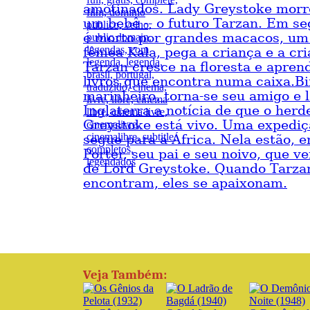
amotinados. Lady Greystoke morre
um bebê -- o futuro Tarzan. Em se
é morto por grandes macacos, um 
fêmea Kala, pega a criança e a cri
Tarzan cresce na floresta e apren
livros que encontra numa caixa.B
marinheiro, torna-se seu amigo e 
Inglaterra a notícia de que o herd
Greystoke está vivo. Uma expediç
segue para a África. Nela estão, e
Porter, seu pai e seu noivo, que v
de Lord Greystoke. Quando Tarzan
encontram, eles se apaixonam.
Veja Também: