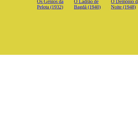
Os Gênios da
O Ladrão de
O Demônio d
Pelota (1932)
Bagdá (1940)
Noite (1948)