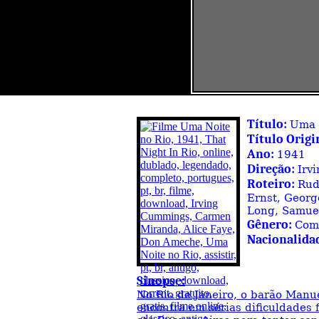
Título:
Uma 
Título Origi
Ano:
1941
Direção:
Irv
Roteiro:
Rud
Ernst, Georg
Long, Samuel
Gênero:
Com
Nacionalida
Sinopse:
No Rio de Janeiro, o barão Manu
encontra em sérias dificuldades f