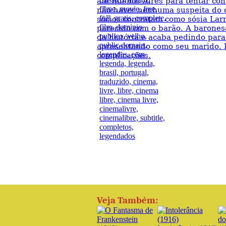
até Buenos Aires para tentar co
não haver nenhuma suspeita do q
sócios contratam como sósia Lar
parecido com o barão. A baronesa
da história e acaba pedindo para
apresentando como seu marido. 
complicações.
Veja Também: