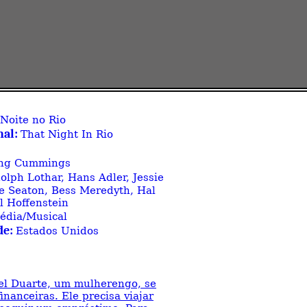
Noite no Rio
nal:
That Night In Rio
ing Cummings
olph Lothar, Hans Adler, Jessie
e Seaton, Bess Meredyth, Hal
 Hoffenstein
édia/Musical
de:
Estados Unidos
el Duarte, um mulherengo, se
inanceiras. Ele precisa viajar