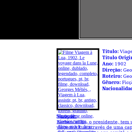
Título:
Viag
Título Origi
Ano:
1902
Direção:
Geo
Roteiro:
Geo
Gênero:
Ficç
Nacionalida
Sinopse:
Barbenfuillis, o presidente, tem
viagem à Lua através de uma ca