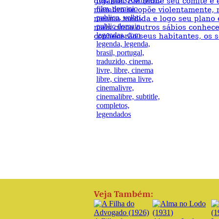
gigante. Ele reúne seu comitê e 
membro se opõe violentamente, 
mesma medida e logo seu plano é
mais cinco outros sábios conhec
conhecerão seus habitantes, os s
Veja Também: