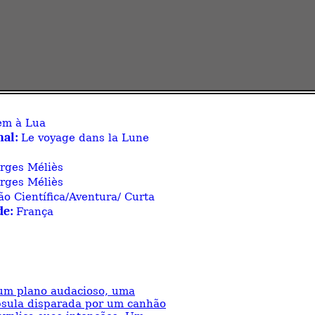
em à Lua
nal:
Le voyage dans la Lune
rges Méliès
rges Méliès
ão Científica/Aventura/ Curta
de:
França
 um plano audacioso, uma
psula disparada por um canhão