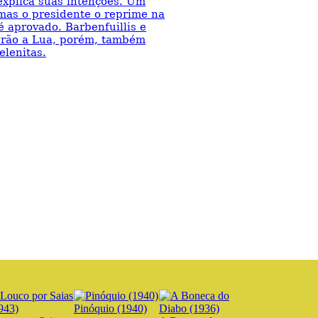
explica suas intenções. Um
mas o presidente o reprime na
 aprovado. Barbenfuillis e
erão a Lua, porém, também
elenitas.
Pinóquio (1940)