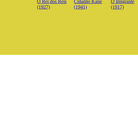
O Rei dos Reis
Cidadão Kane
O Imigrante
(1927)
(1941)
(1917)