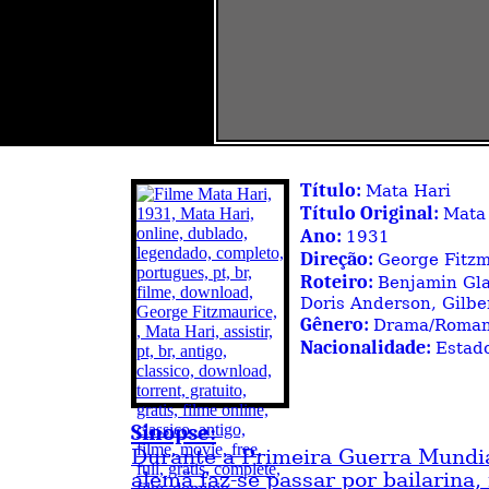
Título:
Mata Hari
Título Original:
Mata
Ano:
1931
Direção:
George Fitzm
Roteiro:
Benjamin Glaz
Doris Anderson, Gilbe
Gênero:
Drama/Roma
Nacionalidade:
Estad
Sinopse:
Durante a Primeira Guerra Mundi
alemã faz-se passar por bailarina, 