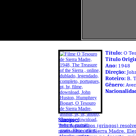
Título:
O Te
Título Origi
Ano:
1948
Direção:
Joh
Roteiro:
B. 
Gênero:
Ave
Nacionalida
Sinopse:
Três forasteiros (gringos) resol
montanhas de Sierra Madre. Eles