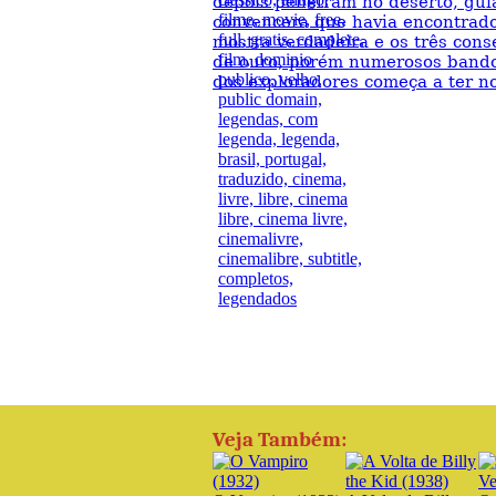
depois penetram no deserto, gui
convencera que havia encontrado
mostra verdadeira e os três co
de ouro, porém numerosos bandol
dos exploradores começa a ter no
Veja Também: