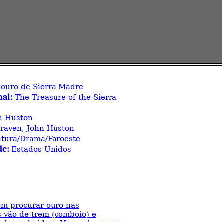
souro de Sierra Madre
nal:
The Treasure of the Sierra
n Huston
Traven, John Huston
ntura/Drama/Faroeste
de:
Estados Unidos
vem procurar ouro nas
 vão de trem (comboio) e