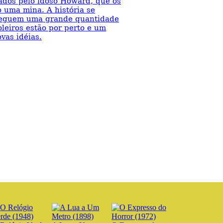
ados pelo idoso Howard, que os
 uma mina. A história se
nseguem uma grande quantidade
eiros estão por perto e um
vas idéias.