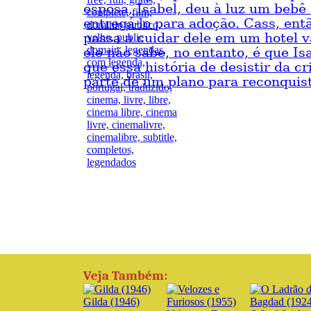
esposa, Isabel, deu à luz um bebê
entregá-lo para adoção. Cass, então
passa a cuidar dele em um hotel 
ele não sabe, no entanto, é que Is
que essa história de desistir da c
parte de um plano para reconquist
Veja Também:
Gilda (1946)