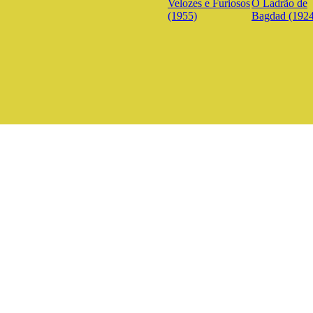
Velozes e Furiosos
O Ladrão de
(1955)
Bagdad (1924