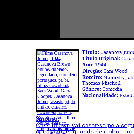
Título:
Casanova Júni
Título Original:
Casa
Ano:
1944
Direção:
Sam Wood
Roteiro:
Nunnally Joh
Thomas Mitchell
Gênero:
Comédia
Nacionalidade:
Estad
Sinopse:
Cass Brown vai casar-se pela seg
com Madge, quando descobre que 